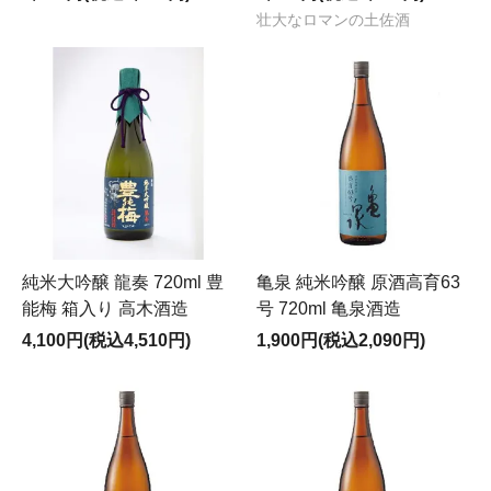
壮大なロマンの土佐酒
純米大吟醸 龍奏 720ml 豊
亀泉 純米吟醸 原酒高育63
能梅 箱入り 高木酒造
号 720ml 亀泉酒造
4,100円(税込4,510円)
1,900円(税込2,090円)