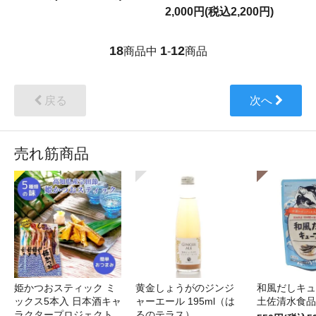
2,000円(税込2,200円)
18
1
12
商品中
-
商品
戻る
次へ
売れ筋商品
姫かつおスティック ミ
黄金しょうがのジンジ
和風だしキュー
ックス5本入 日本酒キャ
ャーエール 195ml（は
土佐清水食品
ラクタープロジェクト
るのテラス）