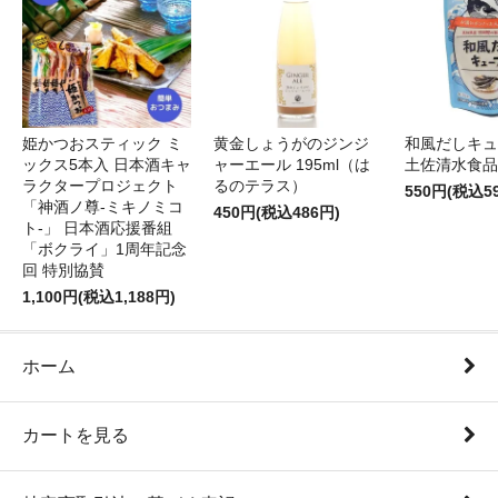
姫かつおスティック ミ
黄金しょうがのジンジ
和風だしキュー
ックス5本入 日本酒キャ
ャーエール 195ml（は
土佐清水食品
ラクタープロジェクト
るのテラス）
550円(税込5
「神酒ノ尊-ミキノミコ
450円(税込486円)
ト-」 日本酒応援番組
「ボクライ」1周年記念
回 特別協賛
1,100円(税込1,188円)
ホーム
カートを見る